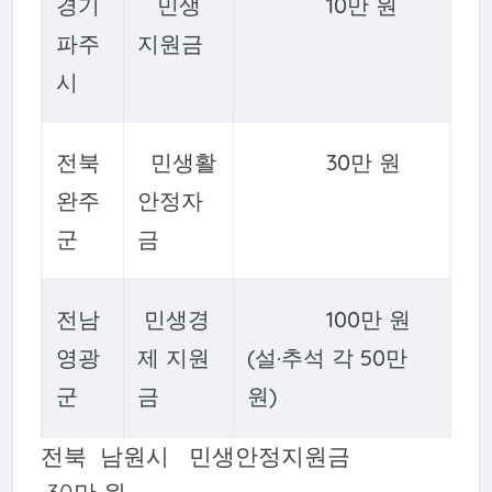
경기
민생
10만 원
파주
지원금
시
전북
민생활
30만 원
완주
안정자
군
금
전남
민생경
100만 원
영광
제 지원
(설·추석 각 50만
군
금
원)
전북 남원시 민생안정지원금
30만 원